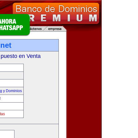
net
 puesto en Venta
g y Dominios
!
tas