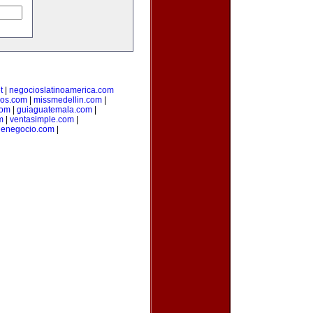
t
|
negocioslatinoamerica.com
ios.com
|
missmedellin.com
|
com
|
guiaguatemala.com
|
m
|
ventasimple.com
|
denegocio.com
|