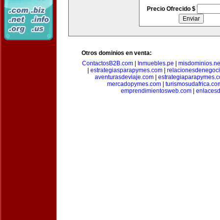
Precio Ofrecido $
Otros dominios en venta:
ContactosB2B.com
|
Inmuebles.pe
|
misdominios.ne
|
estrategiasparapymes.com
|
relacionesdenegoc
aventurasdeviaje.com
|
estrategiaparapymes.
mercadopymes.com
|
turismosudafrica.co
emprendimientosweb.com
|
enlaces