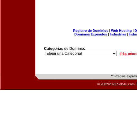
Registro de Dominios
|
Web Hosting
|
D
Dominios Expirados
|
Industrias
|
Indu
Categorías de Dominio:
[Pág. princi
** Precios expre
© 2002/2022 Solo10.com