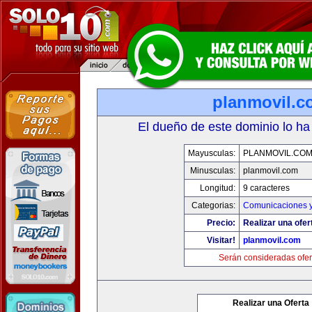
planmovil.c
El dueño de este dominio lo ha
Mayusculas:
PLANMOVIL.CO
Minusculas:
planmovil.com
Longitud:
9 caracteres
Categorias:
Comunicaciones y
Precio:
Realizar una ofer
Visitar!
planmovil.com
Serán consideradas ofer
Realizar una Oferta