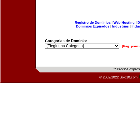
Registro de Dominios
|
Web Hosting
|
D
Dominios Expirados
|
Industrias
|
Indu
Categorías de Dominio:
[Pág. princi
** Precios expre
© 2002/2022 Solo10.com