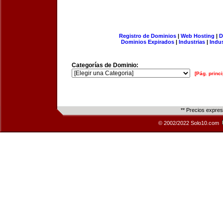
Registro de Dominios
|
Web Hosting
|
D
Dominios Expirados
|
Industrias
|
Indu
Categorías de Dominio:
[Pág. princi
** Precios expre
© 2002/2022 Solo10.com