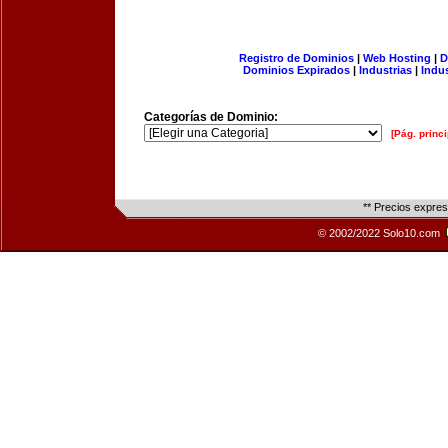
Registro de Dominios
|
Web Hosting
|
D
Dominios Expirados
|
Industrias
|
Indu
Categorías de Dominio:
[Pág. princi
** Precios expre
© 2002/2022 Solo10.com