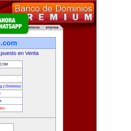
o.com
 puesto en Venta
.COM
g y Dominios
!
m
tas