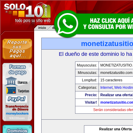
monetizatusiti
El dueño de este dominio lo ha
Mayusculas:
MONETIZATUSITIO
Minusculas:
monetizatusitio.com
Longitud:
15 caracteres
Categorias:
Internet
,
Web Hostin
Precio:
Realizar una oferta
Visitar!
monetizatusitio.co
Serán consideradas ofer
Realizar una Oferta