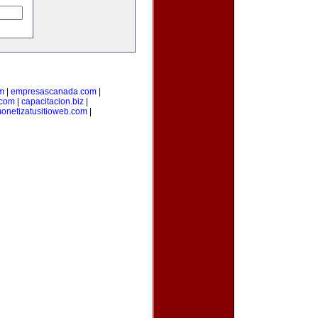
m
|
empresascanada.com
|
.com
|
capacitacion.biz
|
onetizatusitioweb.com
|